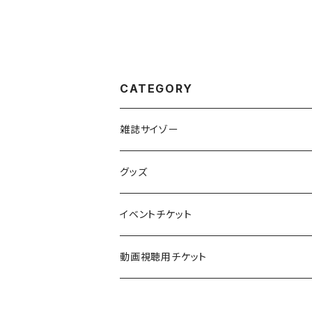
CATEGORY
雑誌サイゾー
橘和奈表紙出演記念！「サイゾー2025年11
グッズ
Yoru出演記念！ポスター付「サイゾー2025
DDT プロレスリング グッズ
イベントチケット
斎藤恭代 グッズ
つんこ「サイゾー8月号」お渡し会&特典ポ
動画視聴用チケット
山田かな「tamatama」お渡し会・オンライ
ドクター苫米地の洗脳批評