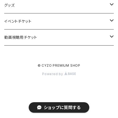
橘和奈表紙出演記念！「サイゾー2025年11月号」
グッズ
Yoru出演記念！ポスター付「サイゾー2025年8月号」
DDT プロレスリング グッズ
イベントチケット
斎藤恭代 グッズ
つんこ「サイゾー8月号」お渡し会&特典ポスター付き
動画視聴用チケット
山田かな「tamatama」お渡し会・オンラインサイン会
ドクター苫米地の洗脳批評
© CYZO PREMIUM SHOP
雪村花鈴「かりんと。完全版」お渡し会・オンラインサイン会
Powered by
名取くるみ「サイゾー5月号」お渡し会
アーカイブ視聴チケット
ショップに質問する
その他