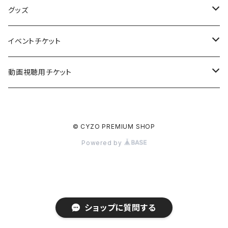
橘和奈表紙出演記念！「サイゾー2025年11月号」
グッズ
Yoru出演記念！ポスター付「サイゾー2025年8月号」
DDT プロレスリング グッズ
イベントチケット
斎藤恭代 グッズ
つんこ「サイゾー8月号」お渡し会&特典ポスター付き
動画視聴用チケット
山田かな「tamatama」お渡し会・オンラインサイン会
ドクター苫米地の洗脳批評
© CYZO PREMIUM SHOP
雪村花鈴「かりんと。完全版」お渡し会・オンラインサイン会
Powered by
名取くるみ「サイゾー5月号」お渡し会
アーカイブ視聴チケット
ショップに質問する
その他