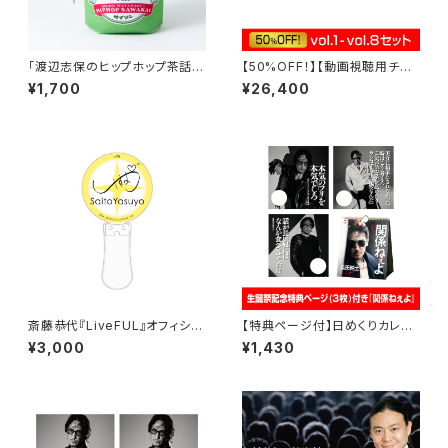
「渡辺志保のヒップホップ茶話
【50%OFF！】【動画視聴用チケ
会」公式グッズ・カラビナ付きどこ
ット】ドクター苫米地の洗脳批評
¥1,700
¥26,400
でも茶話会クージー
vol.1-vol.8セット
斎藤恭代『LiveFUL』オフィシャ
【特典ページ付】日めくりカレン
ルペンライト
ダー「関係ねぇよ」／瓜田純士
¥3,000
¥1,430