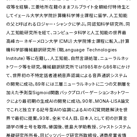
収等を経験、三菱地所在籍のままフルブライト全額給付特待生と
してイェール大学大学院計算機科学博士課程に留学、人工知能
の父と呼ばれるロジャー・シャンクに学ぶ。同認知科学研究所、同
人工知能研究所を経て、コンピュータ科学と人工知能の世界最
高峰カーネギーメロン大学（CMU）大学院博士課程に転入。計算
機科学部機械翻訳研究所（現Language Technologies
Institute）等に在籍し、人工知能、自然言語処理、ニューラルネッ
トワーク等を研究。機械翻訳研究所では1985年から86年にかけ
て、世界初の不特定話者連続音声認識による音声通訳システム
の開発に成功。89年には三層ニューラルネットに二つの文脈層を
加えた予測型Sigmoid関数バックプロパーゲーションネットワー
クにより最初期の生成AIの開発に成功。90年、MONA-LISA論文
でこれと独立する記号型AIの協調によるAIの幻覚問題解決を世
界で最初に提案。93年、全米で4人目、日本人として初の計算言
語学の博士号を取得。帰国後、徳島大学助教授、ジャストシステム
基礎研究所所長、同ピッツバーグ研究所取締役、通商産業省情