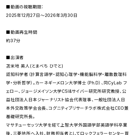
■動画の視聴期限：
2025年12月27日～2026年3月30日
■動画再生時間
約37分
■出演者
苫米地 英人(とまべち ひでと)
認知科学者（計算言語学・認知心理学・機能脳科学・離散数理科
学・分析哲学）。カーネギーメロン大学博士（Ph.D）、同CyLab フ
ェロー、ジョージメイソン大学C5I&サイバー研究所研究教授、公
益社団法人日本ジャーナリスト協会代表理事、一般社団法人日
本外交政策学会会長、コグニティブリサーチラボ株式会社CEO兼
基礎研究所長。
マサチューセッツ大学を経て上智大学外国語学部英語学科卒業
後、三菱地所へ入社、財務担当者としてロックフェラーセンター買