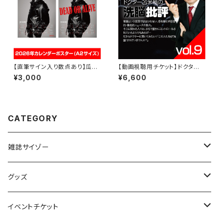
【直筆サイン入り数点あり】瓜田
【動画視聴用チケット】ドクター
純士 2026年カレンダーポスタ
苫米地の洗脳批評vol.9
¥3,000
¥6,600
ー(A2サイズ)
CATEGORY
雑誌サイゾー
橘和奈表紙出演記念！「サイゾー2025年11月号」
グッズ
Yoru出演記念！ポスター付「サイゾー2025年8月号」
DDT プロレスリング グッズ
イベントチケット