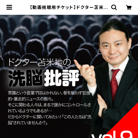
【動画視聴用チケット】ドクター苫米地
の洗脳批評vol.9 | CYZO PREMIU
M SHOP